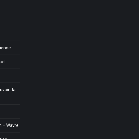
tienne
eud
uvain-la-
n – Wavre