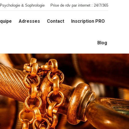
Psychologie & Sophrologie
Prise de rdv par internet : 24/7/365
quipe
Adresses
Contact
Inscription PRO
quipe
Adresses
Contact
Inscription PRO
Blog
Blog