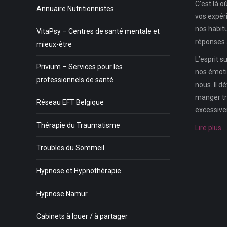
C’est là o
Annuaire Nutritionnistes
vos expéri
nos habit
VitaPsy – Centres de santé mentale et
réponses 
mieux-être
L’esprit 
Privium – Services pour les
nos émoti
professionnels de santé
nous. Il d
manger tro
Réseau EFT Belgique
excessive
Thérapie du Traumatisme
Lire plus 
Troubles du Sommeil
Hypnose et Hypnothérapie
Hypnose Namur
Cabinets à louer / à partager