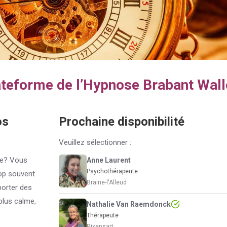
lateforme de l’Hypnose Brabant Wal
os
Prochaine disponibilité
Nathalie Van
Evelyne
Veuillez sélectionner :
Raemdonck
Dehenin
se? Vous
Anne Laurent
Psychothérapeute
rop souvent
Braine-l'Alleud
porter des
plus calme,
Nathalie Van Raemdonck
Thérapeute
Rixensart