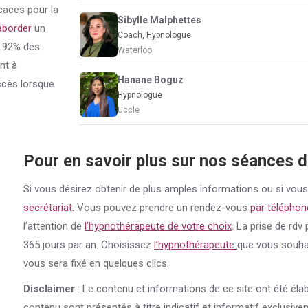
caces pour la
Sibylle Malphettes
aborder
un
Coach, Hypnologue
e 92% des
Waterloo
nt à
Hanane Boguz
ccès lorsque
Hypnologue
Uccle
Pour en savoir plus sur nos séances 
Si vous désirez obtenir de plus amples informations ou si vou
secrétariat
.
Vous pouvez prendre un rendez-vous
par téléphon
l’attention de
l’hypnothérapeute de votre choix
. La prise de rdv
365 jours par an. Choisissez
l’hypnothérapeute
que vous souhait
vous sera fixé en quelques clics.
Disclaimer
: Le contenu et informations de ce site ont été éla
contenu sont présentés à titre indicatif et informatif exclusiv