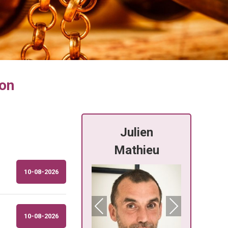
lon
Nathalie Van
Julien
Ev
Raemdonck
Mathieu
De
10-08-2026
Previous
Next
10-08-2026