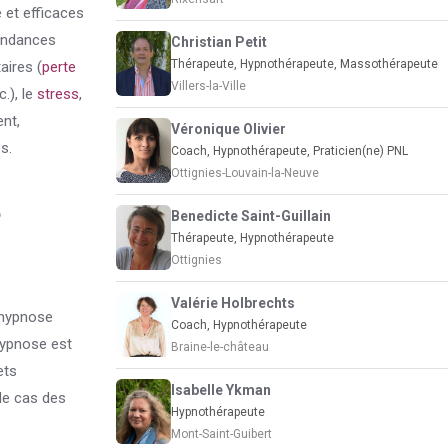
 et efficaces
pendances
Christian Petit
Thérapeute, Hypnothérapeute, Massothérapeute
aires (
perte
Villers-la-Ville
.), le
stress
,
nt,
Véronique Olivier
s.
Coach, Hypnothérapeute, Praticien(ne) PNL
Ottignies-Louvain-la-Neuve
e
Benedicte Saint-Guillain
Thérapeute, Hypnothérapeute
Ottignies
Valérie Holbrechts
’hypnose
Coach, Hypnothérapeute
hypnose est
Braine-le-château
ets
Isabelle Ykman
le cas des
Hypnothérapeute
Mont-Saint-Guibert