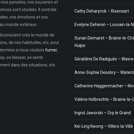
ù nos pensées, nos souvenirs et
ences sont stockés. Il contrôle
Cathy Deharynck – Rixensart
udes, nos émotions et nos
au monde extérieur.
Evelyne Dehenin – Louvain-la-
subconscient crée le monde de
Sunan Demaret – Braine-le-Ch
ons, de nos habitudes, etc. pour
Hulpe
étermine si nous voulons
fumer
,
p, se blesser, se sentir
Géraldine De Radiguès – Wavre
ment dans des situations, etc.
Anne-Sophie Desobry – Waterl
…
Catherine Haggenmacher – Nive
Valérie Holbrechts – Braine-le
Ingrid Jaworski – Orp le Grand
Kei-Ling Kwong – Villers-la-Ville