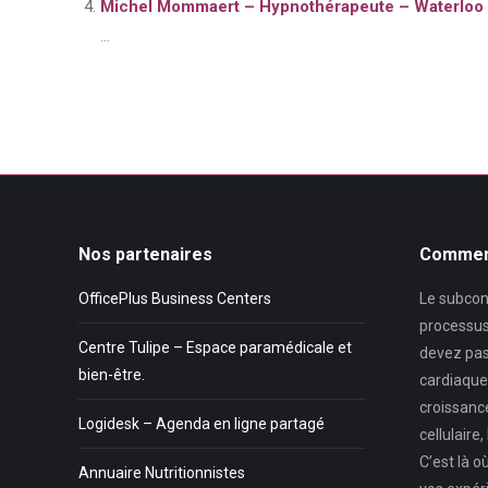
Michel Mommaert – Hypnothérapeute – Waterloo
...
Nos partenaires
Comment
OfficePlus Business Centers
Le subcons
processus
Centre Tulipe – Espace paramédicale et
devez pas
bien-être.
cardiaque, 
croissance
Logidesk – Agenda en ligne partagé
cellulaire
C’est là o
Annuaire Nutritionnistes