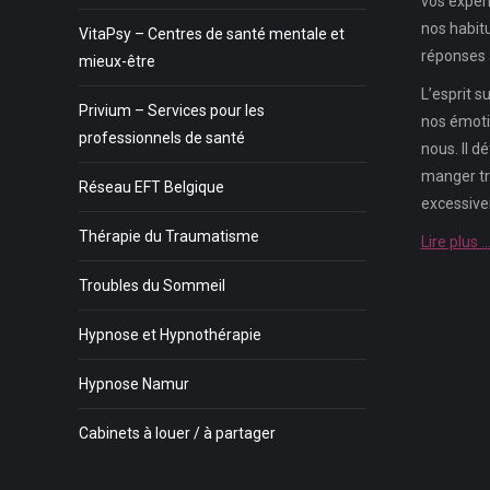
vos expéri
nos habit
VitaPsy – Centres de santé mentale et
réponses 
mieux-être
L’esprit 
Privium – Services pour les
nos émoti
professionnels de santé
nous. Il d
manger tro
Réseau EFT Belgique
excessive
Thérapie du Traumatisme
Lire plus 
Troubles du Sommeil
Hypnose et Hypnothérapie
Hypnose Namur
Cabinets à louer / à partager