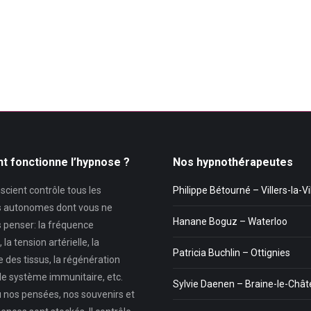
 fonctionne l’hypnose ?
Nos hypnothérapeutes
cient contrôle tous les
Philippe Bétourné – Villers-la-Vi
 autonomes dont vous ne
Hanane Boguz – Waterloo
 penser: la fréquence
la tension artérielle, la
Patricia Buchlin – Ottignies
 des tissus, la régénération
, le système immunitaire, etc.
Sylvie Daenen – Braine-le-Châ
ù nos pensées, nos souvenirs et