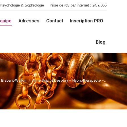
Psychologie & Sophrologie
Prise de rdv par internet : 24/7/365
quipe
Adresses
Contact
Inscription PRO
quipe
Adresses
Contact
Inscription PRO
Blog
Blog
e Brabant-Wallon
Anne-Sophie Desobry – Hypnothérapeute –…
Vous êtes ici :