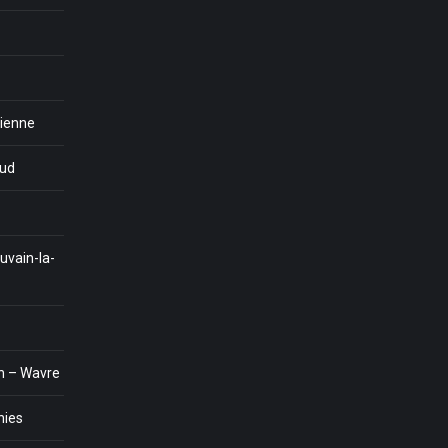
tienne
eud
uvain-la-
n – Wavre
nies