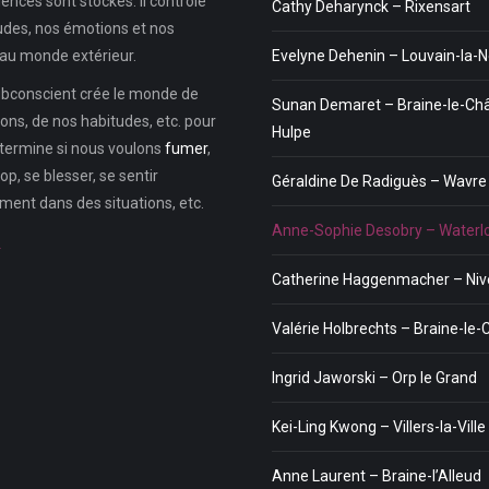
ences sont stockés. Il contrôle
Cathy Deharynck – Rixensart
udes, nos émotions et nos
au monde extérieur.
Evelyne Dehenin – Louvain-la-
subconscient crée le monde de
Sunan Demaret – Braine-le-Ch
ons, de nos habitudes, etc. pour
Hulpe
étermine si nous voulons
fumer
,
p, se blesser, se sentir
Géraldine De Radiguès – Wavre
ment dans des situations, etc.
Anne-Sophie Desobry – Waterl
…
Catherine Haggenmacher – Nive
Valérie Holbrechts – Braine-le
Ingrid Jaworski – Orp le Grand
Kei-Ling Kwong – Villers-la-Ville
Anne Laurent – Braine-l’Alleud