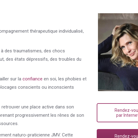
ompagnement thérapeutique individualisé,
s à des traumatismes, des chocs
ut, des états dépressifs, des troubles du
ller sur la
confiance
en soi, les phobies et
es blocages conscients ou inconscients
retrouver une place active dans son
Rendez-vo
eprenant progressivement les rênes de son
par Interne
ssources.
alement naturo-praticienne JMV. Cette
Rendez-vo