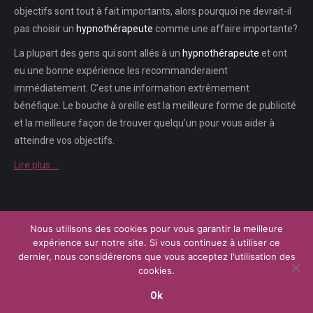
objectifs sont tout à fait importants, alors pourquoi ne devrait-il
pas choisir un
hypnothérapeute
comme une affaire importante?
La plupart des gens qui sont allés à un
hypnothérapeute
et ont
eu une bonne expérience les recommanderaient
immédiatement. C’est une information extrêmement
bénéfique. Le bouche à oreille est la meilleure forme de publicité
et la meilleure façon de trouver quelqu’un pour vous aider à
atteindre vos objectifs.
Lire plus …
Nous utilisons des cookies pour vous garantir la meilleure
Menu
expérience sur notre site. Si vous continuez à utiliser ce
Copyright © 2026
Plateforme de l'Hypnose Brabant Wallon.
Tous droits
dernier, nous considérerons que vous acceptez l'utilisation des
réservés.
cookies.
Powered by
Privium – Des services qui soutiennent vos soins. Pour
psychologues, psychotherapeutes et hypnotherapeutes.
Ok
RGPD - Politique de Protection de la Vie Privée