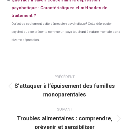
Que faut-il savoir concernant la dépression
psychotique : Caractéristiques et méthodes de
traitement ?
Qu’est-ce seulement cette dépression psychotique? Cette dépression
psychotique se présente comme un pays touchant à nature mentale dans
bizarre dépression...
Navigation
PRÉCÉDENT
article
S’attaquer à l’épuisement des familles
Article
monoparentales
précédent
:
SUIVANT
Troubles alimentaires : comprendre,
Article
prévenir et sensibiliser