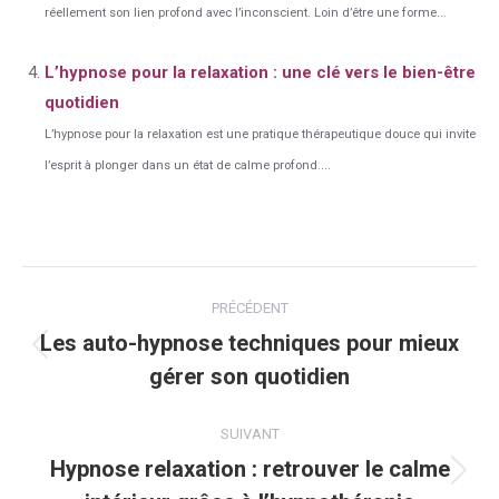
réellement son lien profond avec l’inconscient. Loin d’être une forme...
L’hypnose pour la relaxation : une clé vers le bien-être
quotidien
L’hypnose pour la relaxation est une pratique thérapeutique douce qui invite
l’esprit à plonger dans un état de calme profond....
Navigation
PRÉCÉDENT
article
Les auto-hypnose techniques pour mieux
Article
gérer son quotidien
précédent
:
SUIVANT
Hypnose relaxation : retrouver le calme
Article