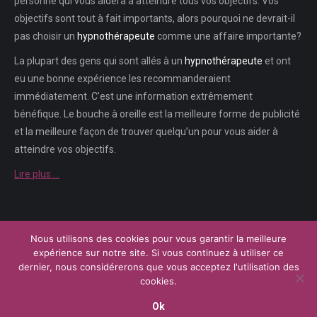
personne qui vous aidera à atteindre tous vos objectifs. Vos
objectifs sont tout à fait importants, alors pourquoi ne devrait-il
pas choisir un
hypnothérapeute
comme une affaire importante?
La plupart des gens qui sont allés à un
hypnothérapeute
et ont
eu une bonne expérience les recommanderaient
immédiatement. C’est une information extrêmement
bénéfique. Le bouche à oreille est la meilleure forme de publicité
et la meilleure façon de trouver quelqu’un pour vous aider à
atteindre vos objectifs.
Lire plus …
Nous utilisons des cookies pour vous garantir la meilleure
Menu
expérience sur notre site. Si vous continuez à utiliser ce
Copyright © 2026
Plateforme de l'Hypnose Brabant Wallon.
Tous droits
dernier, nous considérerons que vous acceptez l'utilisation des
réservés.
cookies.
Powered by
Privium – Des services qui soutiennent vos soins. Pour
psychologues, psychotherapeutes et hypnotherapeutes.
Ok