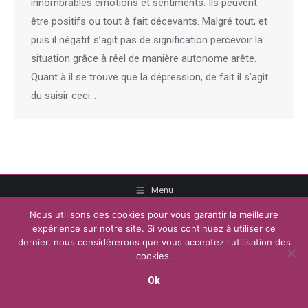
innombrables émotions et sentiments. Ils peuvent
être positifs ou tout à fait décevants. Malgré tout, et
puis il négatif s’agit pas de signification percevoir la
situation grâce à réel de manière autonome arête.
Quant à il se trouve que la dépression, de fait il s’agit
du saisir ceci…
Menu
Copyright © 2026
Plateforme de l'Hypnose Brabant Wallon.
Tous droits
Nous utilisons des cookies pour vous garantir la meilleure
réservés.
expérience sur notre site. Si vous continuez à utiliser ce
Powered by
Privium – Des services qui soutiennent vos soins. Pour
dernier, nous considérerons que vous acceptez l'utilisation des
psychologues, psychotherapeutes et hypnotherapeutes.
cookies.
RGPD - Politique de Protection de la Vie Privée
Ok