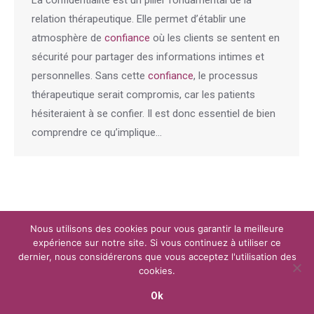
La confidentialité est un pilier fondamental de la
relation thérapeutique. Elle permet d’établir une
atmosphère de
confiance
où les clients se sentent en
sécurité pour partager des informations intimes et
personnelles. Sans cette
confiance
, le processus
thérapeutique serait compromis, car les patients
hésiteraient à se confier. Il est donc essentiel de bien
comprendre ce qu’implique…
Nous utilisons des cookies pour vous garantir la meilleure
Menu
expérience sur notre site. Si vous continuez à utiliser ce
Copyright © 2026
Plateforme de l'Hypnose Brabant Wallon.
Tous droits
dernier, nous considérerons que vous acceptez l'utilisation des
réservés.
cookies.
Powered by
Privium – Des services qui soutiennent vos soins. Pour
psychologues, psychotherapeutes et hypnotherapeutes.
Ok
RGPD - Politique de Protection de la Vie Privée