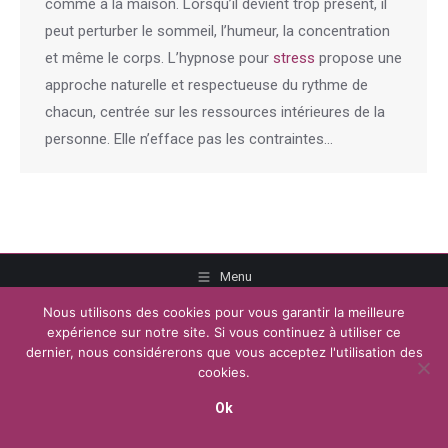
comme à la maison. Lorsqu’il devient trop présent, il
peut perturber le sommeil, l’humeur, la concentration
et même le corps. L’hypnose pour
stress
propose une
approche naturelle et respectueuse du rythme de
chacun, centrée sur les ressources intérieures de la
personne. Elle n’efface pas les contraintes…
Menu
Copyright © 2026
Plateforme de l'Hypnose Brabant Wallon.
Tous droits
Nous utilisons des cookies pour vous garantir la meilleure
réservés.
expérience sur notre site. Si vous continuez à utiliser ce
Powered by
Privium – Des services qui soutiennent vos soins. Pour
dernier, nous considérerons que vous acceptez l'utilisation des
psychologues, psychotherapeutes et hypnotherapeutes.
cookies.
RGPD - Politique de Protection de la Vie Privée
Ok