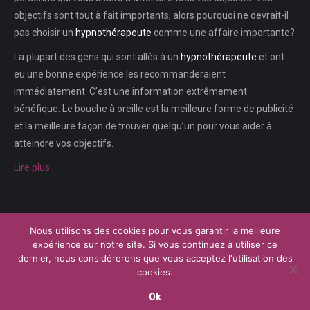
objectifs sont tout à fait importants, alors pourquoi ne devrait-il
pas choisir un
hypnothérapeute
comme une affaire importante?
La plupart des gens qui sont allés à un
hypnothérapeute
et ont
eu une bonne expérience les recommanderaient
immédiatement. C’est une information extrêmement
bénéfique. Le bouche à oreille est la meilleure forme de publicité
et la meilleure façon de trouver quelqu’un pour vous aider à
atteindre vos objectifs.
Lire plus …
Nous utilisons des cookies pour vous garantir la meilleure
Menu
expérience sur notre site. Si vous continuez à utiliser ce
Copyright © 2026
Plateforme de l'Hypnose Brabant Wallon.
Tous droits
dernier, nous considérerons que vous acceptez l'utilisation des
réservés.
cookies.
Powered by
Privium – Des services qui soutiennent vos soins. Pour
psychologues, psychotherapeutes et hypnotherapeutes.
Ok
RGPD - Politique de Protection de la Vie Privée