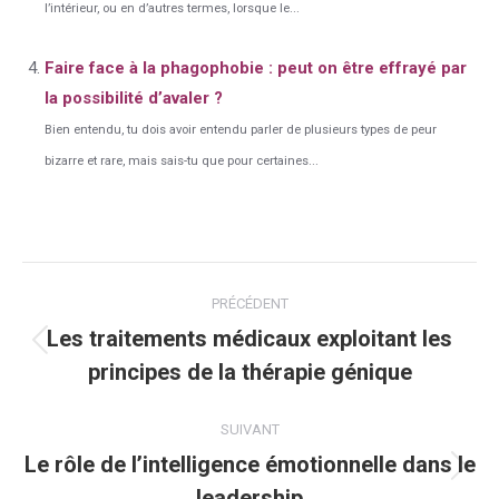
l’intérieur, ou en d’autres termes, lorsque le...
Faire face à la phagophobie : peut on être effrayé par
la possibilité d’avaler ?
Bien entendu, tu dois avoir entendu parler de plusieurs types de peur
bizarre et rare, mais sais-tu que pour certaines...
Navigation
PRÉCÉDENT
article
Les traitements médicaux exploitant les
Article
principes de la thérapie génique
précédent
:
SUIVANT
Le rôle de l’intelligence émotionnelle dans le
Article
leadership