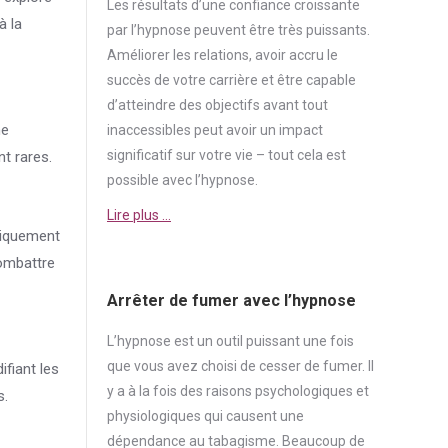
Les résultats d’une
confiance
croissante
à la
par l’hypnose peuvent être très puissants.
Améliorer les relations, avoir accru le
succès de votre carrière et être capable
d’atteindre des objectifs avant tout
ne
inaccessibles peut avoir un impact
significatif sur votre vie – tout cela est
t rares.
possible avec l’hypnose.
Lire plus …
tiquement
combattre
Arrêter de fumer avec l’hypnose
L’hypnose est un outil puissant une fois
que vous avez choisi de cesser de
fumer
. Il
ifiant les
y a à la fois des raisons psychologiques et
s.
physiologiques qui causent une
dépendance
au tabagisme. Beaucoup de