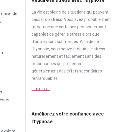
Réduire le stress avec l’hypnose
La vie est pleine de situations qui peuvent
omaine de
causer du
stress
. Vous avez probablement
s
remarqué que certaines personnes sont
capables de gérer le
stress
alors que
d’autres sont submergés. À l’aide de
l’hypnose, vous pouvez réduire le
stress
en
naturellement et facilement sans des
ordonnances qui présentent
généralement des effets secondaires
remarquables.
Lire plus …
ns
mesure
Améliorez votre confiance avec
l’hypnose
 explore