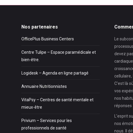
Nos partenaires
Comment
OfficePlus Business Centers
Le subcons
processus
Centre Tulipe – Espace paramédicale et
devez pas
bien-être.
cardiaque, 
croissance
Logidesk – Agenda en ligne partagé
cellulaire
C’est là o
Annuaire Nutritionnistes
vos expéri
nos habit
VitaPsy – Centres de santé mentale et
réponses 
mieux-être
L’esprit 
Privium – Services pour les
nos émoti
professionnels de santé
nous. Il d