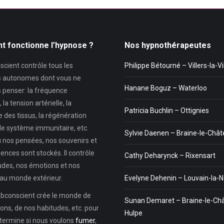
 fonctionne l’hypnose ?
Nos hypnothérapeutes
cient contrôle tous les
Philippe Bétourné – Villers-la-Vi
 autonomes dont vous ne
Hanane Boguz – Waterloo
 penser: la fréquence
la tension artérielle, la
Patricia Buchlin – Ottignies
 des tissus, la régénération
, le système immunitaire, etc.
Sylvie Daenen – Braine-le-Châ
ù nos pensées, nos souvenirs et
ences sont stockés. Il contrôle
Cathy Deharynck – Rixensart
udes, nos émotions et nos
au monde extérieur.
Evelyne Dehenin – Louvain-la-
subconscient crée le monde de
Sunan Demaret – Braine-le-Ch
ons, de nos habitudes, etc. pour
Hulpe
étermine si nous voulons
fumer
,