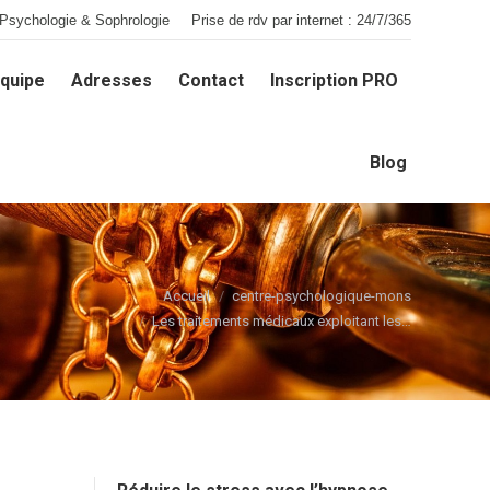
Psychologie & Sophrologie
Prise de rdv par internet : 24/7/365
quipe
Adresses
Contact
Inscription PRO
quipe
Adresses
Contact
Inscription PRO
Blog
Blog
s êtes ici :
Accueil
centre-psychologique-mons
Les traitements médicaux exploitant les…