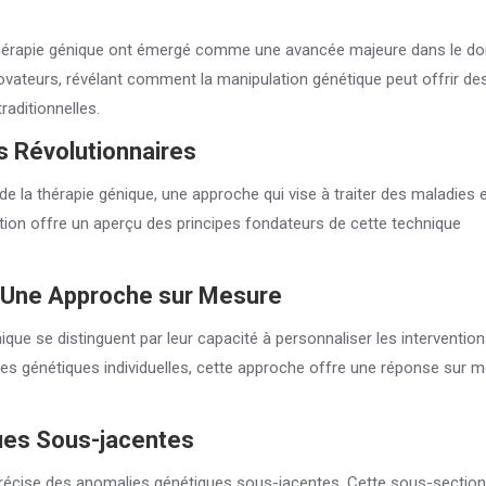
a thérapie génique ont émergé comme une avancée majeure dans le d
novateurs, révélant comment la manipulation génétique peut offrir de
raditionnelles.
s Révolutionnaires
e la thérapie génique, une approche qui vise à traiter des maladies 
ction offre un aperçu des principes fondateurs de cette technique
: Une Approche sur Mesure
nique se distinguent par leur capacité à personnaliser les interventio
ues génétiques individuelles, cette approche offre une réponse sur 
ues Sous-jacentes
précise des anomalies génétiques sous-jacentes. Cette sous-section