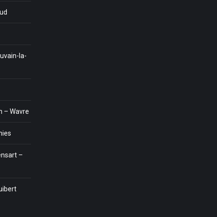
eud
uvain-la-
n – Wavre
nies
nsart –
uibert