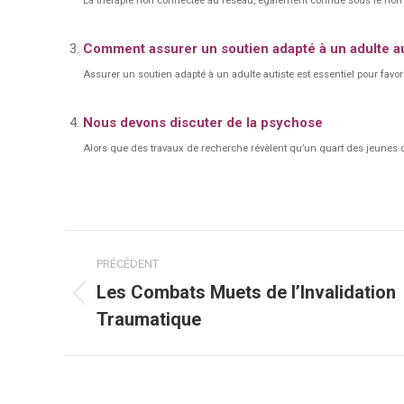
La thérapie non connectée au réseau, également connue sous le nom d
Comment assurer un soutien adapté à un adulte au
Assurer un soutien adapté à un adulte autiste est essentiel pour favor
Nous devons discuter de la psychose
Alors que des travaux de recherche révèlent qu’un quart des jeunes di
Navigation
PRÉCÉDENT
article
Les Combats Muets de l’Invalidation
Article
Traumatique
précédent
: