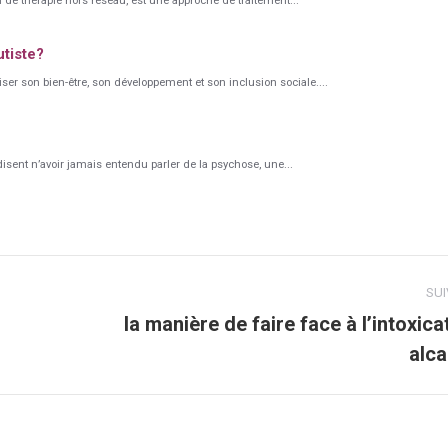
e thérapie hors réseau, est une approche de traitement...
tiste?
iser son bien-être, son développement et son inclusion sociale....
sent n’avoir jamais entendu parler de la psychose, une...
SU
la manière de faire face à l’intoxica
Article
alca
suivant
: